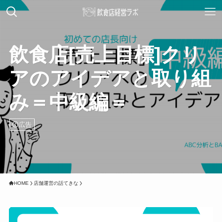
飲食店[売上目標]クリ
アのアイデアと取り組
み＝中級編＝
広告
HOME
店舗運営の話てきな