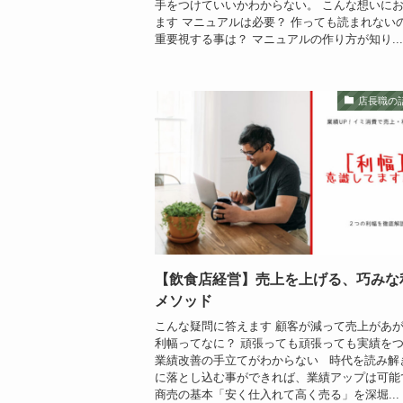
手をつけていいかわからない。 こんな想いに
ます マニュアルは必要？ 作っても読まれない
重要視する事は？ マニュアルの作り方が知り...
店長職の
【飲食店経営】売上を上げる、巧みな
メソッド
こんな疑問に答えます 顧客が減って売上があ
利幅ってなに？ 頑張っても頑張っても実績を
業績改善の手立てがわからない 時代を読み解
に落とし込む事ができれば、業績アップは可能
商売の基本「安く仕入れて高く売る」を深堀...