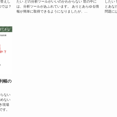
お答えし
たい どの分析ツールがいいのかわからない 世の中に
したい
のでは？
は、分析ツールがあふれています。 ありとあらゆる情
とあな
報が簡単に取得できるようになりましたが、...
問題に
話てきな
利幅の
がらない
つめない
き現場
です。