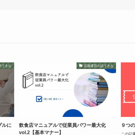
話てきな
店舗運営の話てきな
プルに
飲食店マニュアルで従業員パワー最大化
９つ
vol.2【基本マナー】
この記