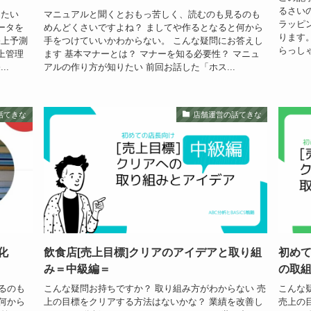
るさい
したい
マニュアルと聞くとおもっ苦しく、読むのも見るのも
ラッピ
ータを
めんどくさいですよね？ ましてや作るとなると何から
ります
売上予測
手をつけていいかわからない。 こんな疑問にお答えし
らっしゃ
上管理
ます 基本マナーとは？ マナーを知る必要性？ マニュ
..
アルの作り方が知りたい 前回お話した「ホス...
話てきな
店舗運営の話てきな
化
飲食店[売上目標]クリアのアイデアと取り組
初めて
み＝中級編＝
の取
るのも
こんな疑問お持ちですか？ 取り組み方がわからない 売
こんな
何から
上の目標をクリアする方法はないかな？ 業績を改善し
売上の